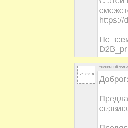
С этой
сможет
https://
По все
D2B_pr
Анонимный пользо
Без фото
Доброг
Предла
сервис
Предос