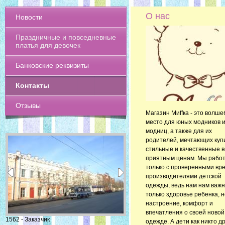
О нас
Новости
Праздничные и повседневные
платья для девочек
Банковские реквизиты
Контакты
Отзывы
Магазин Миffка - это волш
место для юных модников 
модниц, а также для их
родителей, мечтающих куп
стильные и качественные 
приятным ценам. Мы рабо
только с проверенными вр
производителями детской
одежды, ведь нам нам важн
только здоровье ребенка, н
настроение, комфорт и
впечатления о своей новой
1562 - Заказчик
одежде. А дети как никто д