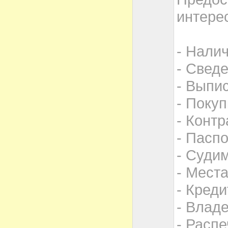
интере
- Нали
- Свед
- Выпи
- Поку
- Конт
- Пасп
- Суди
- Мест
- Кред
- Влад
- Распе